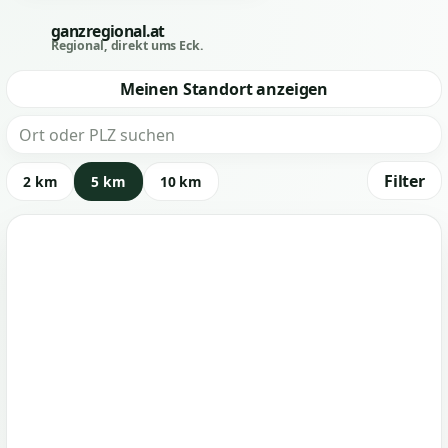
Ort
ganzregional.at
oder
Regional, direkt ums Eck.
PLZ
suchen
Meinen Standort anzeigen
Filter
2 km
5 km
10 km